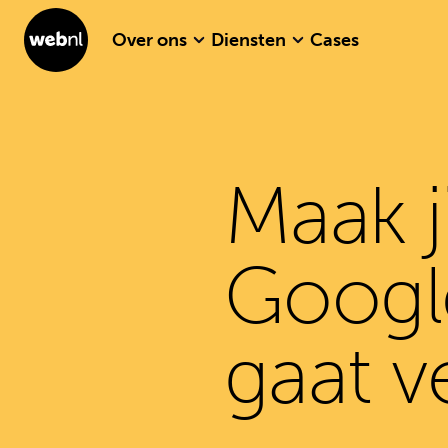
Over ons
Diensten
Cases
Maak j
Googl
gaat v