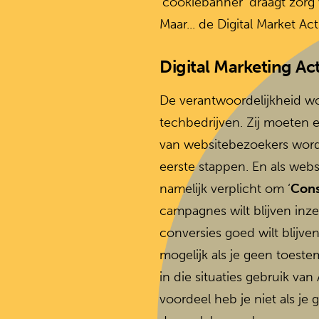
‘cookiebanner’ draagt zorg 
Maar... de Digital Market Ac
Digital Marketing A
De verantwoordelijkheid wo
techbedrijven. Zij moeten 
van websitebezoekers word
eerste stappen. En als webs
namelijk verplicht om ‘
Cons
campagnes wilt blijven inze
conversies goed wilt blijve
mogelijk als je geen toest
in die situaties gebruik va
voordeel heb je niet als j