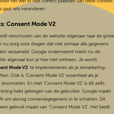
voor het wel of niet correct plaatsen van deze cookies.
ts gaat iets veranderen.
cts: Consent Mode V2
rdt verschoven van de website-eigenaar naar de grote
er nu zorg voor dragen dat niet zomaar alle gegevens
en verzameld. Google onderneemt hierin nu de
ite-eigenaar kun je hier niet omheen. Je wordt
ent Mode V2
’ te implementeren als je remarketing-
tten. Ook is ‘Consent Mode V2’ essentieel als je
n doormeten. En met ‘Consent Mode V2’ is dit zelfs
emming hebt gekregen van de gebruiker. Google maakt
n AI om alsnog conversiegegevens in te schatten. Dit
e geen gebruik maakt van ‘Consent Mode V2’. Het biedt