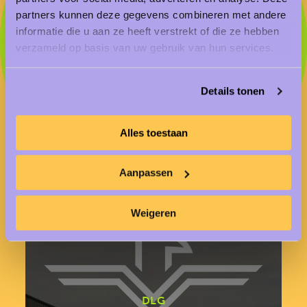
partners kunnen deze gegevens combineren met andere
informatie die u aan ze heeft verstrekt of die ze hebben
verzameld op basis van uw gebruik van hun services.
Cases over
Details tonen
merkstrategie
Alles toestaan
Aanpassen
Weigeren
DLG