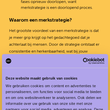
fases opnieuw doorlopen, want
merkstrategie is een doorlopend proces.
Waarom een merkstrategie?
Het grootste voordeel van een merkstrategie is dat
je meer grip krijgt op het gedachtegoed dat je
achterlaat bij mensen. Door de strategie ontstaat er
consistentie en herkenbaarheid, wat bij jouw
doelgroep resulteert in vertrouwen en loyaliteit.
Dankzij een merkstrategie bewaak je dus veel beter
hoe je merk ervaren wordt door de mensen
Deze website maakt gebruik van cookies
waarvoor het gemaakt is. Namelijk… als een sterk,
solide merk. Een merk dat fans verdient.
We gebruiken cookies om content en advertenties te
personaliseren, om functies voor social media te bieden
en om ons websiteverkeer te analyseren. Ook delen we
Neem contact op
informatie over uw gebruik van onze site met onze
partners voor social media, adverteren en analyse. Deze