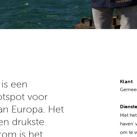
is een
Klant
Gemeent
otspot voor
an Europa. Het
Dienst
Met het
en drukste
haven' 
rom is het
om te 