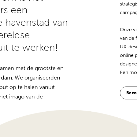
strateg
rs een
campag
te havenstad van
Onze vi
ereldse
van de 
uit te werken!
UX-desi
online 
designe
samen met de grootste en
Een moo
erdam. We organiseerden
put op te halen vanuit
Bezo
 het imago van de