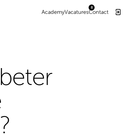
Academy
Vacatures
Contact
beter
e
?