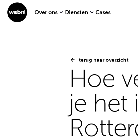
Over ons
Diensten
Cases
terug naar overzicht
Hoe ve
je het
Rotte