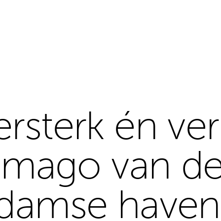
rsterk én ver
 imago van d
rdamse haven