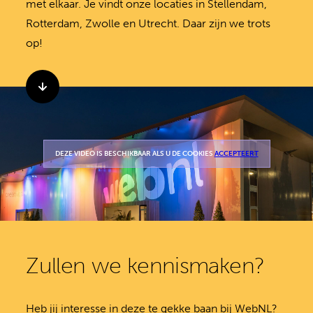
met elkaar. Je vindt onze locaties in Stellendam,
Rotterdam, Zwolle en Utrecht. Daar zijn we trots
op!
DEZE VIDEO IS BESCHIKBAAR ALS U DE COOKIES
ACCEPTEERT
Zullen we kennismaken?
Heb jij interesse in deze te gekke baan bij WebNL?