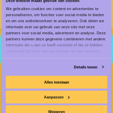
Werken bij een betrokken club met een eigen
Deze website maakt gebruik van cookies
WebNLFoundation
We gebruiken cookies om content en advertenties te
personaliseren, om functies voor social media te bieden
en om ons websiteverkeer te analyseren. Ook delen we
informatie over uw gebruik van onze site met onze
partners voor social media, adverteren en analyse. Deze
partners kunnen deze gegevens combineren met andere
Ons favoriete werk
informatie die u aan ze heeft verstrekt of die ze hebben
verzameld op basis van uw gebruik van hun services.
Nieuwsgierig naar ons favoriete werk? Als
advertising specialist bij WebNL kun je onder
Details tonen
andere meewerken aan de volgende cases:
Alles toestaan
Voor de herintroductie van het reislabel
Fox
ontwikkelden wij de positionering en branding.
Door middel van radioreclame, social
Aanpassen
advertising, Google Ads-campagnes, mailings,
een brand movie en talloze andere uitingen
Weigeren