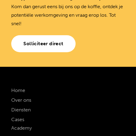
Kom dan gerust eens bij ons op de koffie, ontdek je
potentiële werkomgeving en vraag erop los. Tot
snel!
Solliciteer direct
Home
Over ons
Diensten
Cases
Academy