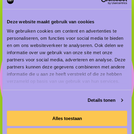
Deze website maakt gebruik van cookies
We gebruiken cookies om content en advertenties te
personaliseren, om functies voor social media te bieden
en om ons websiteverkeer te analyseren. Ook delen we
informatie over uw gebruik van onze site met onze
partners voor social media, adverteren en analyse. Deze
partners kunnen deze gegevens combineren met andere
informatie die u aan ze heeft verstrekt of die ze hebben
De Haagse Hogeschool
verzameld op basis van uw gebruik van hun services.
Abri’s in het Haagse
straatbeeld
Details tonen
Bekijk de case
Alles toestaan