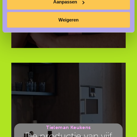
Aanpassen
Weigeren
Tieleman Keukens
De productie van vijf